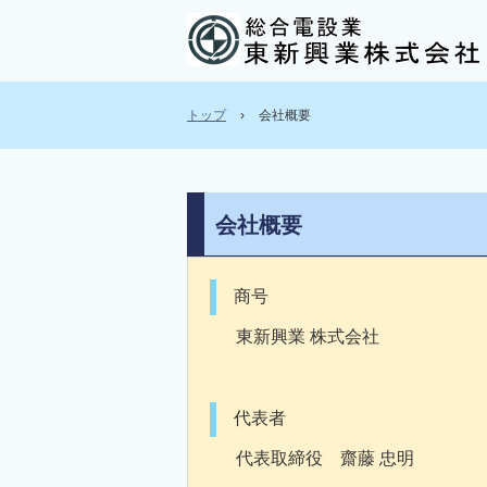
トップ
›
会社概要
会社概要
商号
東新興業 株式会社
代表者
代表取締役 齋藤 忠明